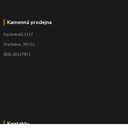
Kamenná prodejna
Kasárenská 1147
Prachatice, 383 01
IČO:
28147871
Kontakty