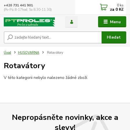
0
ks
+420 731 441 901
za
0 Kč
(Po-Pá 8-17hod, So 8.30-11.30)
Menu
Hledat
Úvod
HUSQVARNA
Rotavátory
Rotavátory
V této kategorii nebylo nalezeno žádné zboží.
Nepropásněte novinky, akce a
slevy!