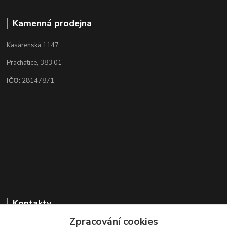
Kamenná prodejna
Kasárenská 1147
Prachatice, 383 01
IČO:
28147871
Kontakty
Zpracování cookies
Karel Novotný