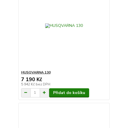
HUSQVARNA 130
7 190 Kč
5 942 Kč
bez DPH
Přidat do košíku