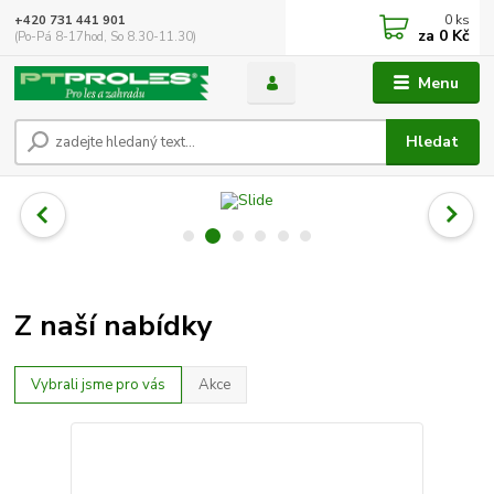
0
ks
+420 731 441 901
za
0 Kč
(Po-Pá 8-17hod, So 8.30-11.30)
Menu
Hledat
Z naší nabídky
Vybrali jsme pro vás
Akce