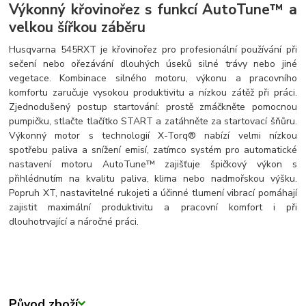
Výkonný křovinořez s funkcí AutoTune™ a
velkou šířkou záběru
Husqvarna 545RXT je křovinořez pro profesionální používání při
sečení nebo ořezávání dlouhých úseků silné trávy nebo jiné
vegetace. Kombinace silného motoru, výkonu a pracovního
komfortu zaručuje vysokou produktivitu a nízkou zátěž při práci.
Zjednodušený postup startování: prostě zmáčkněte pomocnou
pumpičku, stlačte tlačítko START a zatáhněte za startovací šňůru.
Výkonný motor s technologií X-Torq® nabízí velmi nízkou
spotřebu paliva a snížení emisí, zatímco systém pro automatické
nastavení motoru AutoTune™ zajišťuje špičkový výkon s
přihlédnutím na kvalitu paliva, klima nebo nadmořskou výšku.
Popruh XT, nastavitelné rukojeti a účinné tlumení vibrací pomáhají
zajistit maximální produktivitu a pracovní komfort i při
dlouhotrvající a náročné práci.
Původ zboží