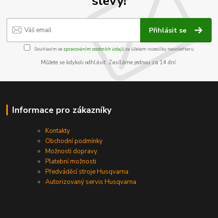
slevy!
Přihlásit se
Souhlasím se
zpracováním osobních údajů
za účelem rozesílky newsletteru.
Můžete se kdykoli odhlásit. Zasíláme jednou za 14 dní.
Informace pro zákazníky
Kontakty
Obchodní podmínky
Možnosti dopravy
Platební možnosti
Předváděcí stroje Husqvarna
Autorizovaný servis Husqvarna