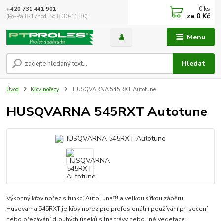
0
ks
+420 731 441 901
za
0 Kč
(Po-Pá 8-17hod, So 8.30-11.30)
Menu
Hledat
Úvod
Křovinořezy
HUSQVARNA 545RXT Autotune
HUSQVARNA 545RXT Autotune
Výkonný křovinořez s funkcí AutoTune™ a velkou šířkou záběru
Husqvarna 545RXT je křovinořez pro profesionální používání při sečení
nebo ořezávání dlouhých úseků silné trávy nebo jiné vegetace.